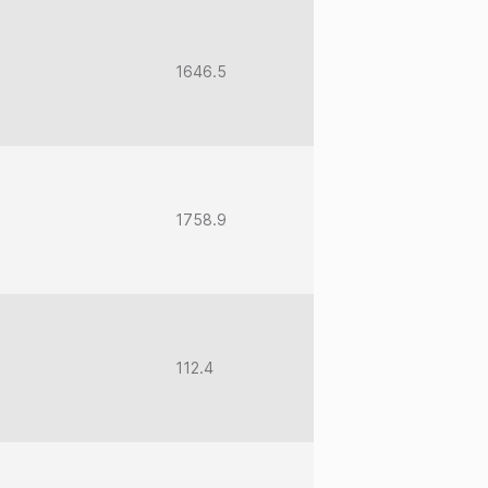
1646.5
1758.9
112.4