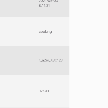
2021-05-03
8:11:21
cooking
1_a2ei_ABC123
32443