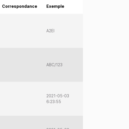
Correspondance
Exemple
A2EI
ABC/123
2021-05-03
6:23:55