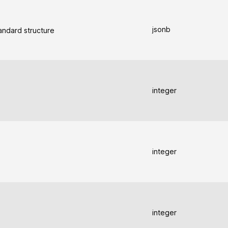
jsonb
andard structure
integer
integer
integer