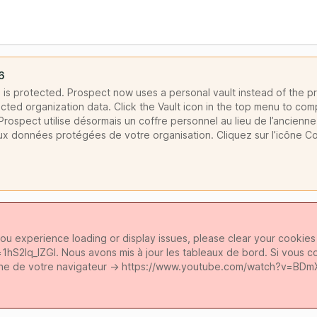
6
is protected. Prospect now uses a personal vault instead of the pr
cted organization data. Click the Vault icon in the top menu to com
rospect utilise désormais un coffre personnel au lieu de l’ancienne
ux données protégées de votre organisation. Cliquez sur l’icône C
ou experience loading or display issues, please clear your cookie
S2Iq_lZGI. Nous avons mis à jour les tableaux de bord. Si vous c
cache de votre navigateur -> https://www.youtube.com/watch?v=BD