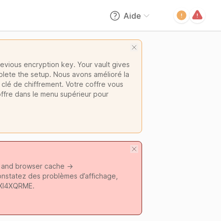
Aide
evious encryption key. Your vault gives
plete the setup. Nous avons amélioré la
 clé de chiffrement. Votre coffre vous
offre dans le menu supérieur pour
s and browser cache ->
onstatez des problèmes d’affichage,
mXl4XQRME.