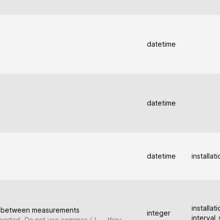
datetime
datetime
datetime
installat
s
installat
al between measurements
integer
interval
upported. Do not use commas (,) — they