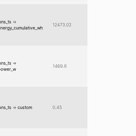
ions_ts
=>
12473.02
energy_cumulative_wh
ions_ts
=>
1489.6
power_w
ions_ts
=>
custom
0.45