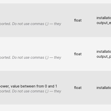
installat
float
output_
upported. Do not use commas (,) — they
installat
float
output_
upported. Do not use commas (,) — they
power, value between from 0 and 1
float
installat
upported. Do not use commas (,) — they