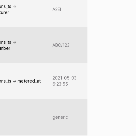
ions_ts
=>
A2EI
turer
ions_ts
=>
ABC/123
umber
2021-05-03
ions_ts
=>
metered_at
6:23:55
generic