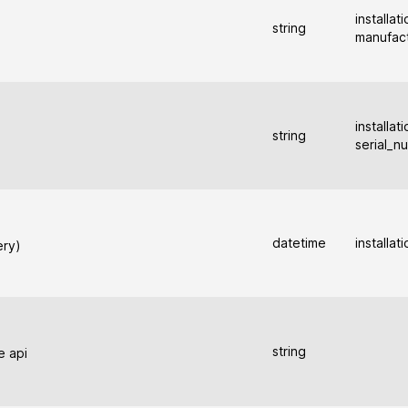
installat
string
manufac
installat
string
serial_n
datetime
installat
ery)
string
e api