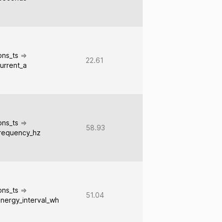
ions_ts
=>
22.61
urrent_a
ions_ts
=>
58.93
frequency_hz
ions_ts
=>
51.04
nergy_interval_wh